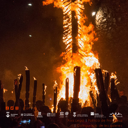
cat
|
es
Avís Legal
|
Política de Privadesa
|
Configuració de les galetes