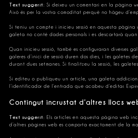
Text suggerit:
Si deixeu un comentari en la pàgina we
Això és per la vostra comoditat perquè no hàgeu d’emp
Si teniu un compte i inicieu sessió en aquesta pàgina
galeta no conté dades personals i es descartarà qua
Quan inicieu sessió, també es configuraran diverses gale
galeres d’inici de sessió duren dos dies, i les galetes 
durant dues setmanes. Si finalitzeu la sessió, les galetes
Si editeu o publiqueu un article, una galeta addicion
l’identificador de l’entrada que acabeu d’editar. Expir
Contingut incrustat d’altres llocs we
Text suggerit:
Els articles en aquesta pàgina web incl
d’altres pàgines web es comporta exactament de la mate