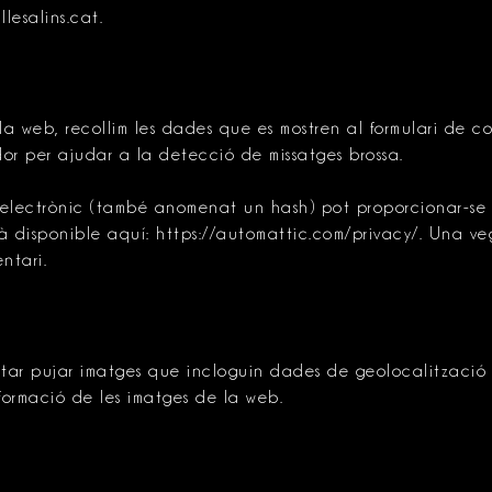
lesalins.cat.
la web, recollim les dades que es mostren al formulari de c
dor per ajudar a la detecció de missatges brossa.
ectrònic (també anomenat un hash) pot proporcionar-se al 
tà disponible aquí: https://automattic.com/privacy/. Una v
ntari.
tar pujar imatges que incloguin dades de geolocalització (E
formació de les imatges de la web.