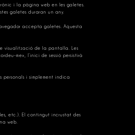
rònic i la pàgina web en les galetes.
tes galetes duraran un any.
 navegador accepta galetes. Aquesta
de visualització de la pantalla. Les
rdeu-me», l’inici de sessió persistirà
 personals i simplement indica
es, etc.). El contingut incrustat des
ina web.