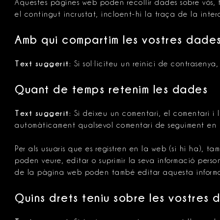
Aquestes pàgines web poden recollir dades sobre vós, fe
el contingut incrustat, incloent-hi la traça de la int
Amb qui compartim les vostres dade
Text suggerit:
Si sol·liciteu un reinici de contrasenya
Quant de temps retenim les dades
Text suggerit:
Si deixeu un comentari, el comentari i 
automàticament qualsevol comentari de seguiment en l
Per als usuaris que es registren en la web (si hi ha), t
poden veure, editar o suprimir la seva informació pers
de la pàgina web poden també editar aquesta informa
Quins drets teniu sobre les vostres 