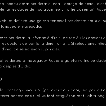
b, podeu optar per desar el nom, l’adreça de correu elect
lenar les dades de nou quan feu un altre comentari. Aques
 web, es definirà una galeta temporal per determinar si el
n tanqueu el navegador.
tes per desar la informació d’inici de sessió i les opcions 
de les opcions de pantalla duren un any. Si seleccioneu «Reco
 d’inici de sessió seran suprimides.
al es desarà al navegador. Aquesta galeta no inclou dades
a després d’1 dia.
b
ou contingut incrustat (per exemple, vídeos, imatges, articl
ixa manera com si el visitant estigués visitant l’altra pàg