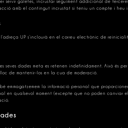
r servir galetes, incrustar seguiment addicional de terceres
eracció amb el contingut incrustat si teniu un compte i heu
s
, l’adreça UP s’inclourà en el correu electrònic de reiniciali
les seves dades meta es retenen indefinidament. Això és per
loc de mantenir-los en la cua de moderació.
ambé emmagatzemem la informació personal que proporcionen al
onal en qualsevol moment (excepte que no poden canviar el 
ció.
dades