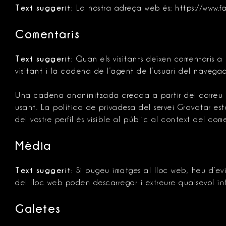
Text suggerit:
La nostra adreça web és: https://www.fal
Comentaris
Text suggerit:
Quan els visitants deixen comentaris a 
visitant i la cadena de l’agent de l’usuari del navega
Una cadena anonimitzada creada a partir del correu el
usant. La política de privadesa del servei Gravatar es
del vostre perfil és visible al públic al context del come
Mèdia
Text suggerit:
Si pugeu imatges al lloc web, heu d’evi
del lloc web poden descarregar i extreure qualsevol in
Galetes